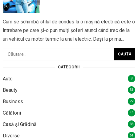
Cum se schimbă stilul de condus la o mașină electrică este o
întrebare pe care și-o pun mulți șoferi atunci când trec de la
un vehicul cu motor termic la unul electric. Deși la prima
vedere experiența de condus pare similară, există câteva
Caută
diferențe importante care influențează modul în care…
după:
CATEGORII
Auto
8
Beauty
31
Business
22
Călătorii
44
Casă și Grădină
33
Diverse
61