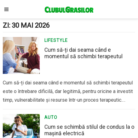
ZI:
30 MAI 2026
LIFESTYLE
Cum să-ți dai seama când e
momentul să schimbi terapeutul
Cum să-ți dai seama când e momentul să schimbi terapeutul
este o întrebare dificilă, dar legitimă, pentru oricine a investit
timp, vulnerabilitate și resurse într-un proces terapeutic.
Relația terapeutică este unul dintre cei mai importanți factori
ai progresului, iar atunci când aceasta nu mai funcționează,
AUTO
efectele se simt rapid. A…
Cum se schimbă stilul de condus la o
mașină electrică