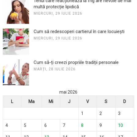
Tenul care reacționează la frig are nevoie de mai
multă protecție lipidică
MIERCURI, 29 IULIE 2026
Cum să redescoperi cartierul în care locuiești
MIERCURI, 29 IULIE 2026
Cum să-ți creezi propriile tradiții personale
MARȚI, 28 IULIE 2026
mai 2026
L
Ma
Mi
J
V
S
D
1
2
3
4
5
6
7
8
9
10