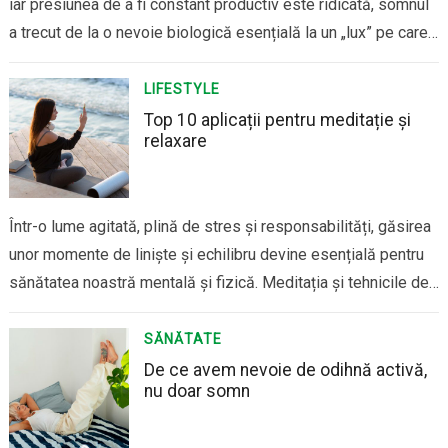
iar presiunea de a fi constant productiv este ridicată, somnul
a trecut de la o nevoie biologică esențială la un „lux” pe care
mulți îl sacrifică în favoarea muncii, divertismentului sau
obligațiilor sociale. În mod paradoxal, deși știm mai multe…
LIFESTYLE
Top 10 aplicații pentru meditație și
relaxare
Într-o lume agitată, plină de stres și responsabilități, găsirea
unor momente de liniște și echilibru devine esențială pentru
sănătatea noastră mentală și fizică. Meditația și tehnicile de
relaxare sunt tot mai populare, iar tehnologia ne vine în ajutor
prin numeroase aplicații care facilitează aceste practici chiar
SĂNĂTATE
de pe telefonul mobil….
De ce avem nevoie de odihnă activă,
nu doar somn