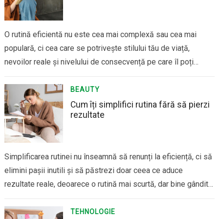
O rutină eficientă nu este cea mai complexă sau cea mai
populară, ci cea care se potrivește stilului tău de viață,
nevoilor reale și nivelului de consecvență pe care îl poți
menține, deoarece orice rutină, oricât de bine construită în
teorie, devine inutilă dacă nu este aplicată constant. Primul
BEAUTY
pas…
Cum îți simplifici rutina fără să pierzi
rezultate
Simplificarea rutinei nu înseamnă să renunți la eficiență, ci să
elimini pașii inutili și să păstrezi doar ceea ce aduce
rezultate reale, deoarece o rutină mai scurtă, dar bine gândită,
este mai ușor de respectat și, implicit, mai eficientă pe
termen lung. Primul pas este identificarea elementelor
TEHNOLOGIE