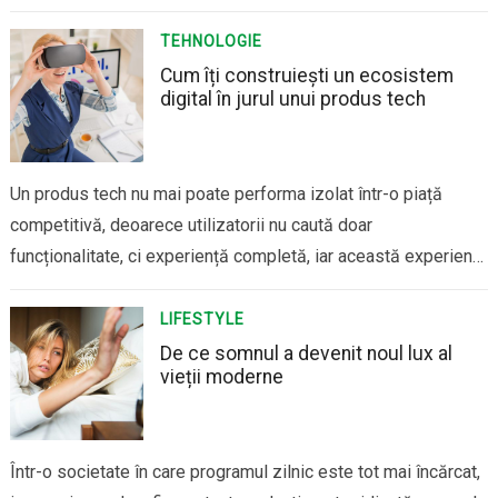
potrivite vârstei și un ritm care să nu transforme vacanța într-
un efort continuu. Litoralul – alegerea clasică, dacă este bine
TEHNOLOGIE
făcută Marea…
Cum îți construiești un ecosistem
digital în jurul unui produs tech
Un produs tech nu mai poate performa izolat într-o piață
competitivă, deoarece utilizatorii nu caută doar
funcționalitate, ci experiență completă, iar această experiență
este construită printr-un ecosistem digital coerent care
susține produsul înainte, în timpul și după utilizare. De ce un
LIFESTYLE
produs singur nu mai este suficient Lansarea unui produs…
De ce somnul a devenit noul lux al
vieții moderne
Într-o societate în care programul zilnic este tot mai încărcat,