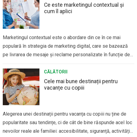
esențiale. În orice…
Ce este marketingul contextual și
cum îl aplici
Marketingul contextual este o abordare din ce în ce mai
populară în strategia de marketing digital, care se bazează
pe livrarea de mesaje și reclame personalizate în funcție de
contextul în care se află utilizatorul. În loc să se bazeze pe
date demografice sau comportamentale simple, marketingul
CĂLĂTORII
contextual pune accent…
Cele mai bune destinații pentru
vacanțe cu copiii
Alegerea unei destinații pentru vacanța cu copiii nu ține de
popularitate sau tendințe, ci de cât de bine răspunde acel loc
nevoilor reale ale familiei: accesibilitate, siguranță, activități