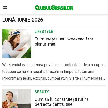
LUNĂ:
IUNIE 2026
LIFESTYLE
Frumusețea unui weekend fără
planuri mari
Weekendul este adesea privit ca o oportunitate de a recupera
tot ceea ce nu am reușit să facem în timpul săptămânii.
Programăm ieșiri, excursii, cumpărături, vizite și numeroase
activități, cu speranța că vom profita la maximum de cele
două zile libere. Paradoxal, în încercarea de a le face
BEAUTY
memorabile, ajungem…
Cum să îți construiești rutina
perfectă pentru tine