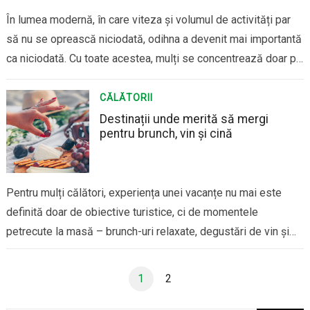
În lumea modernă, în care viteza și volumul de activități par
să nu se oprească niciodată, odihna a devenit mai importantă
ca niciodată. Cu toate acestea, mulți se concentrează doar pe
cantitatea de somn, ignorând faptul că odihna activă este la
fel de esențială pentru sănătatea și bunăstarea noastră. Dar…
CĂLĂTORII
Destinații unde merită să mergi
pentru brunch, vin și cină
Pentru mulți călători, experiența unei vacanțe nu mai este
definită doar de obiective turistice, ci de momentele
petrecute la masă – brunch-uri relaxate, degustări de vin și
cine care spun o poveste despre locul respectiv, iar unele
destinații reușesc să combine aceste elemente într-un mod
Paginație
1
2
articole
autentic și memorabil. București –…