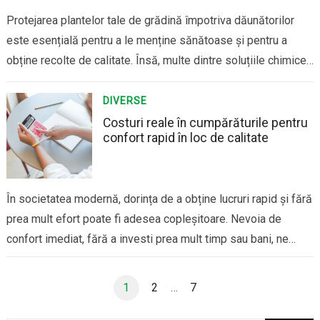
Protejarea plantelor tale de grădină împotriva dăunătorilor
este esențială pentru a le menține sănătoase și pentru a
obține recolte de calitate. Însă, multe dintre soluțiile chimice
folosite pentru combaterea dăunătorilor pot fi dăunătoare
pentru mediul înconjurător, precum și pentru sănătatea ta. Din
DIVERSE
fericire, există soluții ecologice și naturale care sunt…
Costuri reale în cumpărăturile pentru
confort rapid în loc de calitate
În societatea modernă, dorința de a obține lucruri rapid și fără
prea mult efort poate fi adesea copleșitoare. Nevoia de
confort imediat, fără a investi prea mult timp sau bani, ne
poate determina să optăm pentru soluții ieftine și rapide în
loc de achiziții de calitate, durabile. Deși este tentant…
Paginație
1
2
…
7
articole