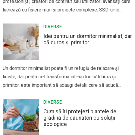
profesioniști, creatori de conținut sau utilizatori avansați care
lucrează cu fișiere mari și proiecte complexe. SSD-urile
(Solid State Drive) au revoluționat modul în care stocăm
informațiile, oferind viteze mult superioare față de hard disk-
DIVERSE
urile tradiționale și o fiabilitate mai mare. Totuși,…
Idei pentru un dormitor minimalist, dar
călduros și primitor
Un dormitor minimalist poate fi un refugiu de relaxare și
liniște, dar pentru a-l transforma într-un loc călduros și
primitor, este important să adaugi detalii care să aducă
confort și atmosferă. Stilul minimalist nu înseamnă neapărat
un spațiu rece sau steril. Prin alegerea corectă a culorilor,
DIVERSE
materialelor și decorului, poți…
Cum să îți protejezi plantele de
grădină de dăunători cu soluții
ecologice