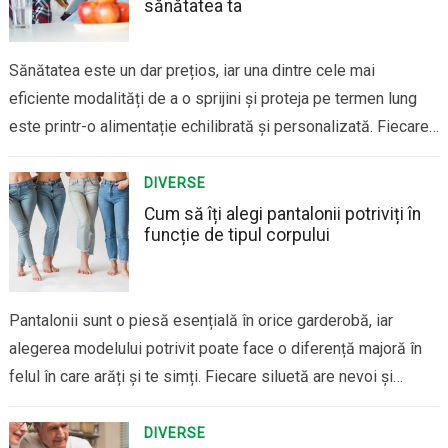
sănătatea ta
Sănătatea este un dar prețios, iar una dintre cele mai
eficiente modalități de a o sprijini și proteja pe termen lung
este printr-o alimentație echilibrată și personalizată. Fiecare
persoană are nevoi nutriționale diferite în funcție de vârstă,
sex, nivel de activitate fizică, condiții de sănătate și chiar stil
DIVERSE
de viață….
Cum să îți alegi pantalonii potriviți în
funcție de tipul corpului
Pantalonii sunt o piesă esențială în orice garderobă, iar
alegerea modelului potrivit poate face o diferență majoră în
felul în care arăți și te simți. Fiecare siluetă are nevoi și
puncte forte diferite, iar înțelegerea tipului tău de corp te
poate ajuta să optezi pentru croieli și modele care să…
DIVERSE