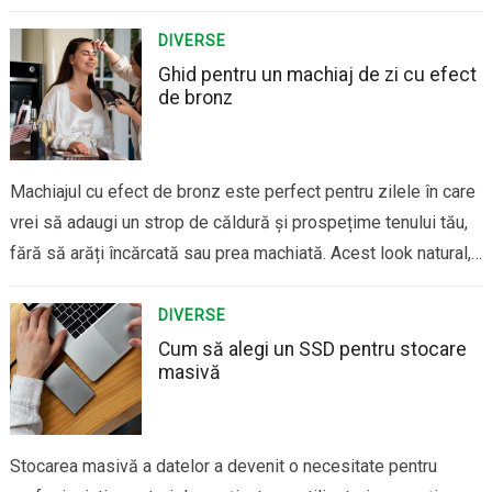
pisici sau alte animale mici, un spațiu special amenajat pentru
îngrijirea lor poate fi o modalitate de a…
DIVERSE
Ghid pentru un machiaj de zi cu efect
de bronz
Machiajul cu efect de bronz este perfect pentru zilele în care
vrei să adaugi un strop de căldură și prospețime tenului tău,
fără să arăți încărcată sau prea machiată. Acest look natural,
cu pielea luminată și ușor bronzată, te ajută să radiezi și să
dai impresia unui bronz sănătos, chiar…
DIVERSE
Cum să alegi un SSD pentru stocare
masivă
Stocarea masivă a datelor a devenit o necesitate pentru