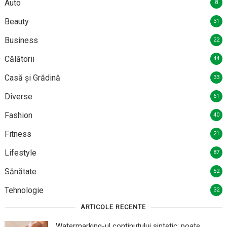
Auto
8
Beauty
31
Business
22
Călătorii
44
Casă și Grădină
33
Diverse
61
Fashion
40
Fitness
21
Lifestyle
87
Sănătate
52
Tehnologie
32
ARTICOLE RECENTE
Watermarking-ul conținutului sintetic: poate