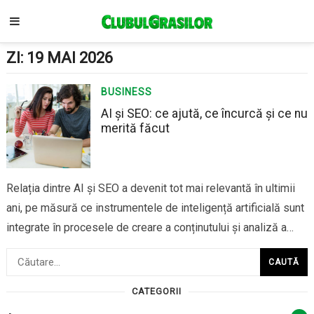
ZI:
19 MAI 2026
BUSINESS
AI și SEO: ce ajută, ce încurcă și ce nu
merită făcut
Relația dintre AI și SEO a devenit tot mai relevantă în ultimii
ani, pe măsură ce instrumentele de inteligență artificială sunt
integrate în procesele de creare a conținutului și analiză a
datelor. Pentru multe companii, AI promite viteză, eficiență și
Caută
scalare rapidă a producției de conținut. Totuși, utilizarea
după:
inteligenței artificiale…
CATEGORII