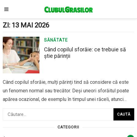
ZI:
13 MAI 2026
SĂNĂTATE
Când copilul sforăie: ce trebuie să
știe părinții
Când copilul sforăie, mulți părinți tind să considere că este
un fenomen normal sau trecător. Deși uneori sforăitul poate
apărea ocazional, de exemplu în timpul unei răceli, atunci
când devine frecvent sau persistent poate indica anumite
Caută
probleme legate de respirația din timpul somnului.
după:
Înțelegerea cauzelor și a situațiilor în care…
CATEGORII