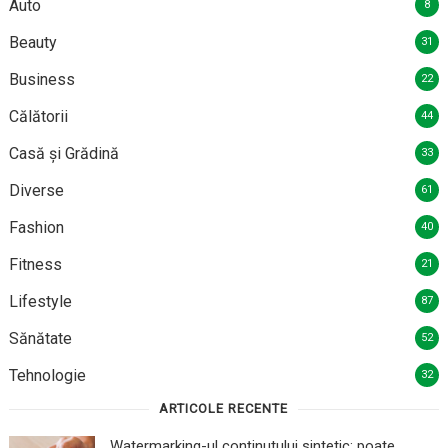
Auto
8
Beauty
31
Business
22
Călătorii
44
Casă și Grădină
33
Diverse
61
Fashion
40
Fitness
21
Lifestyle
87
Sănătate
52
Tehnologie
32
ARTICOLE RECENTE
Watermarking-ul conținutului sintetic: poate