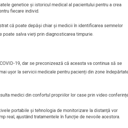
datele genetice și istoricul medical al pacientului pentru a crea
ntru fiecare individ.
trat că poate depăși chiar și medicii în identificarea semnelor
 poate salva vieți prin diagnosticarea timpurie.
 COVID-19, dar se preconizează că aceasta va continua să se
 mai ușor la servicii medicale pentru pacienți din zone îndepărtat
sulta medici din confortul propriilor lor case prin video conferințe
tivele portabile și tehnologia de monitorizare la distanță vor
mp real, ajustând tratamentele în funcție de nevoile acestora.