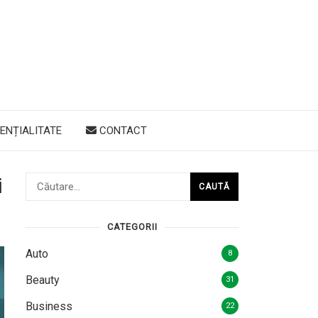
ENȚIALITATE
CONTACT
Caută
i
după:
CATEGORII
Auto
8
Beauty
31
Business
22