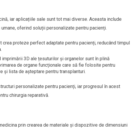
nă, iar aplicațiile sale sunt tot mai diverse. Aceasta include
 umane, oferind soluții personalizate pentru pacienți.
t crea proteze perfect adaptate pentru pacienți, reducând timpul
.
 imprimării 3D ale țesuturilor și organelor sunt în plină
mprimarea de organe funcționale care să fie folosite pentru
e și lista de așteptare pentru transplanturi.
ructuri personalizate pentru pacienți, iar progresul în acest
tru chirurgia reparativă.
 medicina prin crearea de materiale și dispozitive de dimensiuni