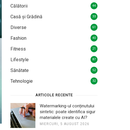
Călătorii
44
Casă și Grădină
33
Diverse
61
Fashion
40
Fitness
21
Lifestyle
87
Sănătate
52
Tehnologie
32
ARTICOLE RECENTE
Watermarking-ul conținutului
sintetic: poate identifica sigur
materialele create cu AI?
MIERCURI, 5 AUGUST 2026