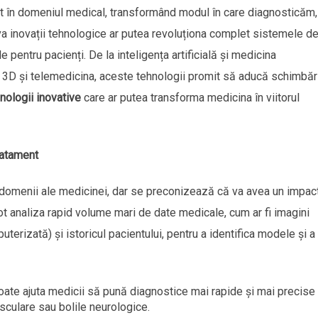
nt în domeniul medical, transformând modul în care diagnosticăm,
eva inovații tehnologice ar putea revoluționa complet sistemele d
 pentru pacienți. De la inteligența artificială și medicina
e 3D și telemedicina, aceste tehnologii promit să aducă schimbăr
nologii inovative
care ar putea transforma medicina în viitorul
tratament
e domenii ale medicinei, dar se preconizează că va avea un impac
pot analiza rapid volume mari de date medicale, cum ar fi imagini
terizată) și istoricul pacientului, pentru a identifica modele și a
poate ajuta medicii să pună diagnostice mai rapide și mai precise
sculare sau bolile neurologice.