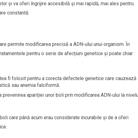
r și va oferi îngrijire accesibilă și mai rapidă, mai ales pentru
are constantă.
are permite modificarea precisă a ADN-ului unui organism. În
ratamentele pentru o serie de afecțiuni genetice și poate chiar
tea fi folosit pentru a corecta defectele genetice care cauzează
istică sau anemia falciformă.
la prevenirea apariției unor boli prin modificarea ADN-ului la nivelu
boli care până acum erau considerate incurabile și de a oferi
ice.