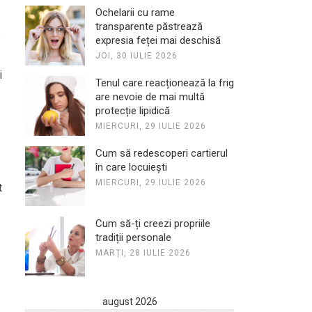
Ochelarii cu rame
transparente păstrează
e
expresia feței mai deschisă
JOI, 30 IULIE 2026
i
Tenul care reacționează la frig
are nevoie de mai multă
protecție lipidică
MIERCURI, 29 IULIE 2026
Cum să redescoperi cartierul
în care locuiești
MIERCURI, 29 IULIE 2026
t
Cum să-ți creezi propriile
tradiții personale
MARȚI, 28 IULIE 2026
august 2026