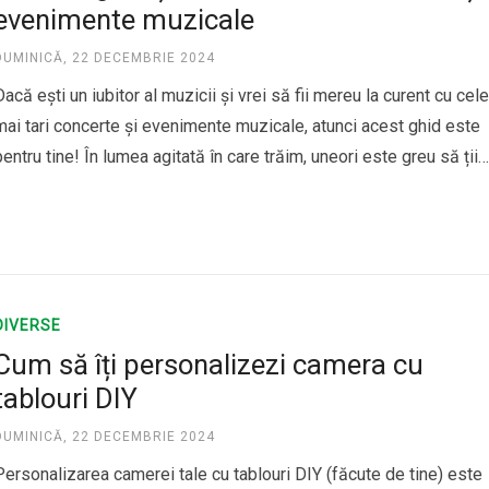
evenimente muzicale
DUMINICĂ, 22 DECEMBRIE 2024
Dacă ești un iubitor al muzicii și vrei să fii mereu la curent cu cele
mai tari concerte și evenimente muzicale, atunci acest ghid este
pentru tine! În lumea agitată în care trăim, uneori este greu să ții
pasul cu toate evenimentele care au loc în orașul tău sau în…
DIVERSE
Cum să îți personalizezi camera cu
tablouri DIY
DUMINICĂ, 22 DECEMBRIE 2024
Personalizarea camerei tale cu tablouri DIY (făcute de tine) este