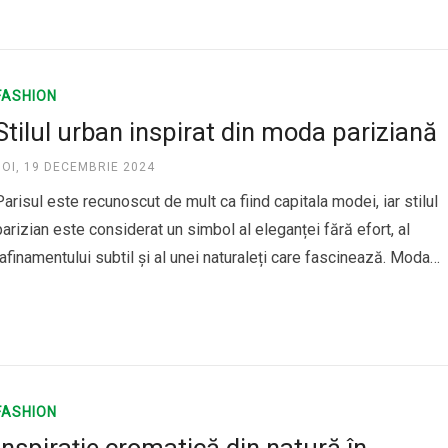
FASHION
Stilul urban inspirat din moda pariziană
JOI, 19 DECEMBRIE 2024
Parisul este recunoscut de mult ca fiind capitala modei, iar stilul
parizian este considerat un simbol al eleganței fără efort, al
rafinamentului subtil și al unei naturaleți care fascinează. Moda
pariziană este despre a arăta sofisticat și chic fără a părea prea
studiat sau forțat. În acest sens, stilul urban…
FASHION