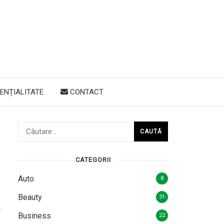
ENȚIALITATE
CONTACT
Caută
după:
CATEGORII
Auto
8
Beauty
31
i
Business
22