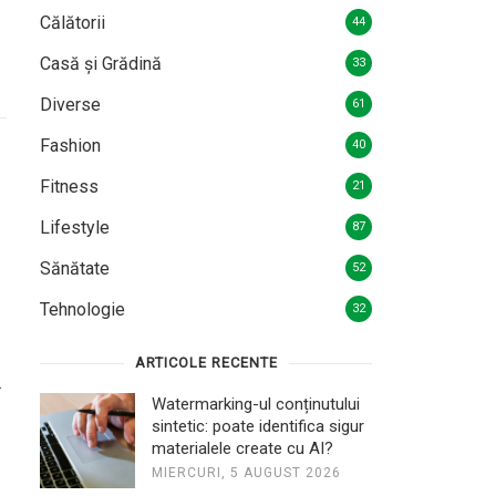
Călătorii
44
Casă și Grădină
33
Diverse
61
Fashion
40
Fitness
21
Lifestyle
87
Sănătate
52
Tehnologie
32
ARTICOLE RECENTE
Watermarking-ul conținutului
sintetic: poate identifica sigur
materialele create cu AI?
MIERCURI, 5 AUGUST 2026