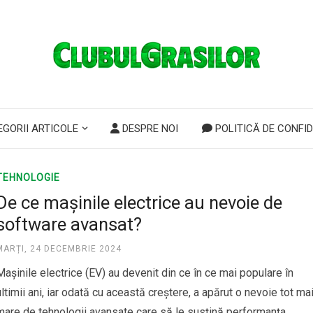
GORII ARTICOLE
DESPRE NOI
POLITICĂ DE CONFID
TEHNOLOGIE
De ce mașinile electrice au nevoie de
software avansat?
MARȚI, 24 DECEMBRIE 2024
Mașinile electrice (EV) au devenit din ce în ce mai populare în
ultimii ani, iar odată cu această creștere, a apărut o nevoie tot ma
mare de tehnologii avansate care să le susțină performanța,