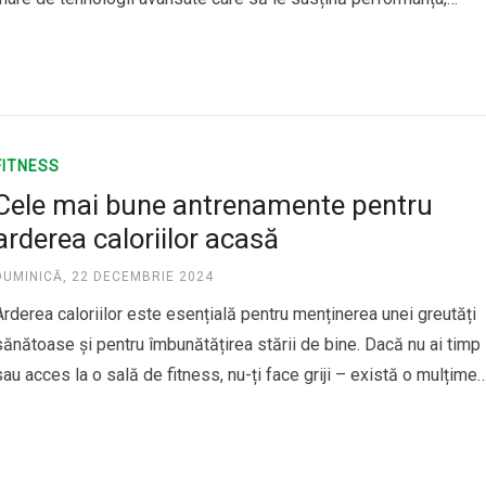
siguranța și eficiența. În centrul acestui proces evolutiv se află
software-ul, care joacă un rol esențial…
FITNESS
Cele mai bune antrenamente pentru
arderea caloriilor acasă
DUMINICĂ, 22 DECEMBRIE 2024
Arderea caloriilor este esențială pentru menținerea unei greutăți
sănătoase și pentru îmbunătățirea stării de bine. Dacă nu ai timp
sau acces la o sală de fitness, nu-ți face griji – există o mulțime
de exerciții eficiente pe care le poți face acasă pentru a arde
calorii și a te menține…