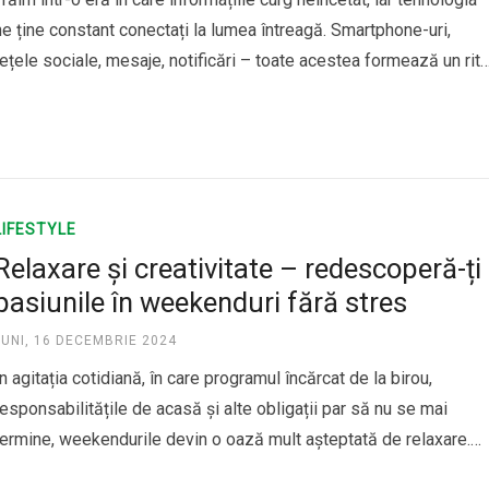
ne ține constant conectați la lumea întreagă. Smartphone-uri,
rețele sociale, mesaje, notificări – toate acestea formează un rit
frenetic care ne poate epuiza și face să ne simțim copleșiți. În
mijlocul acestui haos, găsirea calmului interior devine o adevărat
provocare,…
LIFESTYLE
Relaxare și creativitate – redescoperă-ți
pasiunile în weekenduri fără stres
LUNI, 16 DECEMBRIE 2024
În agitația cotidiană, în care programul încărcat de la birou,
responsabilitățile de acasă și alte obligații par să nu se mai
termine, weekendurile devin o oază mult așteptată de relaxare.
Dar oare reușim cu adevărat să ne relaxăm în acest timp? De cel