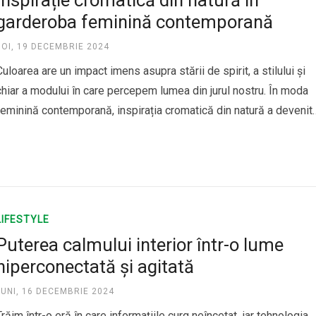
Inspirație cromatică din natură în
garderoba feminină contemporană
JOI, 19 DECEMBRIE 2024
Culoarea are un impact imens asupra stării de spirit, a stilului și
chiar a modului în care percepem lumea din jurul nostru. În moda
feminină contemporană, inspirația cromatică din natură a devenit
o sursă nelimitată de idei pentru crearea unor garderobe
sofisticate și în același timp pline de viață. De…
LIFESTYLE
Puterea calmului interior într-o lume
hiperconectată și agitată
LUNI, 16 DECEMBRIE 2024
Trăim într-o eră în care informațiile curg neîncetat, iar tehnologia