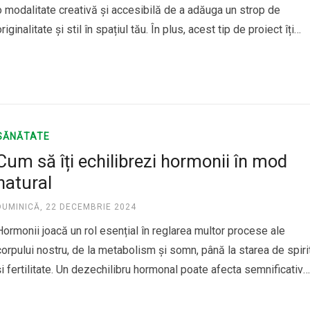
o modalitate creativă și accesibilă de a adăuga un strop de
originalitate și stil în spațiul tău. În plus, acest tip de proiect îți
permite să-ți exprimi personalitatea și să transformi un colț
simplu într-un loc plin de energie și…
SĂNĂTATE
Cum să îți echilibrezi hormonii în mod
natural
DUMINICĂ, 22 DECEMBRIE 2024
Hormonii joacă un rol esențial în reglarea multor procese ale
corpului nostru, de la metabolism și somn, până la starea de spiri
și fertilitate. Un dezechilibru hormonal poate afecta semnificativ
sănătatea și calitatea vieții. Din fericire, există metode naturale
care te pot ajuta să îți echilibrezi hormonii, fără a recurge…