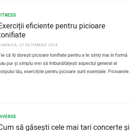
FITNESS
Exerciții eficiente pentru picioare
tonifiate
DUMINICĂ, 22 DECEMBRIE 2024
Fie că îți dorești picioare tonifiate pentru a te simți mai în formă
sau pur și simplu vrei să îmbunătățești aspectul general al
corpului tău, exercițiile pentru picioare sunt esențiale. Picioarele
sunt unele dintre cele mai mari grupe musculare ale corpului și,
prin urmare, antrenamentele pentru această zonă pot avea…
DIVERSE
Cum să găsești cele mai tari concerte și