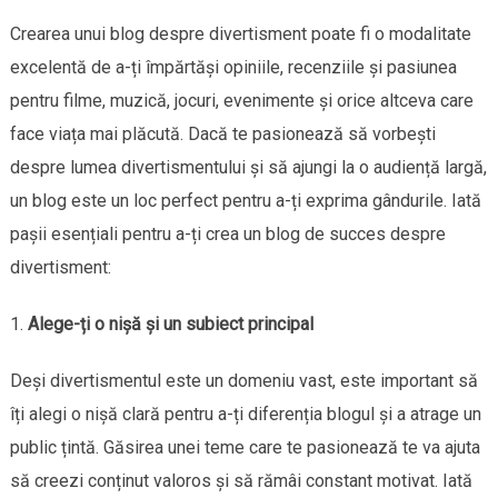
Crearea unui blog despre divertisment poate fi o modalitate
excelentă de a-ți împărtăși opiniile, recenziile și pasiunea
pentru filme, muzică, jocuri, evenimente și orice altceva care
face viața mai plăcută. Dacă te pasionează să vorbești
despre lumea divertismentului și să ajungi la o audiență largă,
un blog este un loc perfect pentru a-ți exprima gândurile. Iată
pașii esențiali pentru a-ți crea un blog de succes despre
divertisment:
Alege-ți o nișă și un subiect principal
Deși divertismentul este un domeniu vast, este important să
îți alegi o nișă clară pentru a-ți diferenția blogul și a atrage un
public țintă. Găsirea unei teme care te pasionează te va ajuta
să creezi conținut valoros și să rămâi constant motivat. Iată