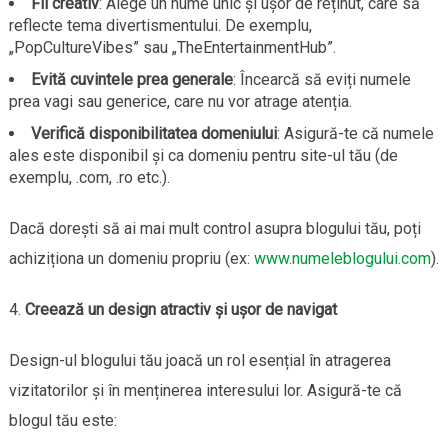
Fii creativ
: Alege un nume unic și ușor de reținut, care să
reflecte tema divertismentului. De exemplu,
„PopCultureVibes” sau „TheEntertainmentHub”.
Evită cuvintele prea generale
: Încearcă să eviți numele
prea vagi sau generice, care nu vor atrage atenția.
Verifică disponibilitatea domeniului
: Asigură-te că numele
ales este disponibil și ca domeniu pentru site-ul tău (de
exemplu, .com, .ro etc.).
Dacă dorești să ai mai mult control asupra blogului tău, poți
achiziționa un domeniu propriu (ex:
www.numeleblogului.com
).
Creează un design atractiv și ușor de navigat
Design-ul blogului tău joacă un rol esențial în atragerea
vizitatorilor și în menținerea interesului lor. Asigură-te că
blogul tău este: