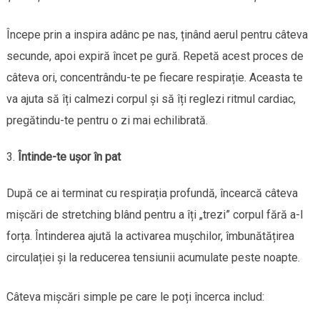
Începe prin a inspira adânc pe nas, ținând aerul pentru câteva
secunde, apoi expiră încet pe gură. Repetă acest proces de
câteva ori, concentrându-te pe fiecare respirație. Aceasta te
va ajuta să îți calmezi corpul și să îți reglezi ritmul cardiac,
pregătindu-te pentru o zi mai echilibrată.
Întinde-te ușor în pat
După ce ai terminat cu respirația profundă, încearcă câteva
mișcări de stretching blând pentru a îți „trezi” corpul fără a-l
forța. Întinderea ajută la activarea mușchilor, îmbunătățirea
circulației și la reducerea tensiunii acumulate peste noapte.
Câteva mișcări simple pe care le poți încerca includ: