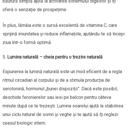
băutură simplă ajută la activarea sistemului digestiv și îți
oferă o senzație de prospețime.
În plus, lămâia este o sursă excelentă de vitamina C, care
sprijină imunitatea și reduce inflamațiile, ajutându-te să începi
ziua într-o formă optimă.
Lumina naturală – cheia pentru o trezire naturală
Expunerea la lumină naturală este un mod eficient de a regla
ritmul circadian al corpului și de a stimula producția de
serotonină, hormonul „bunei dispoziții”. Dacă este posibil,
deschide feronierelor sau iesi pe balcon pentru câteva
minute după ce te trezești. Lumina soarelui ajută la stabilirea
unui ciclu natural de somn și veghe și te ajută să îți reglezi
ceasul biologic intern.