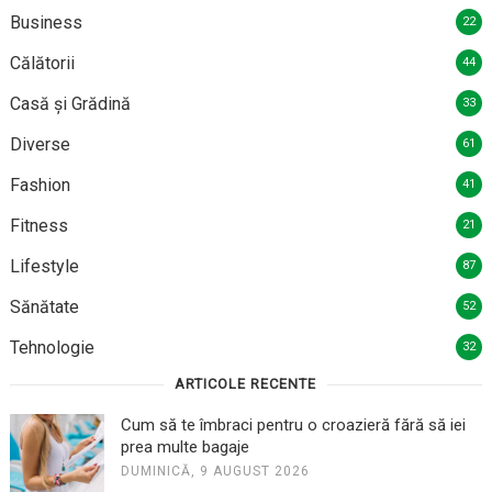
Business
22
Călătorii
44
Casă și Grădină
33
Diverse
61
Fashion
41
Fitness
21
Lifestyle
87
Sănătate
52
Tehnologie
32
ARTICOLE RECENTE
Cum să te îmbraci pentru o croazieră fără să iei
prea multe bagaje
DUMINICĂ, 9 AUGUST 2026