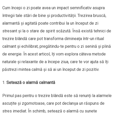
Cum începi o zi poate avea un impact semnificativ asupra
întregii tale stări de bine și productivității. Trezirea bruscă,
alarmantă și agitată poate contribui la un început de zi
stresant și la o stare de spirit scăzută. Însă există tehnici de
trezire blândă care pot transforma dimineața într-un ritual
calmant și echilibrat, pregătindu-te pentru o zi senină și plină
de energie. În acest articol, îți vom explora câteva metode
naturale și relaxante de a începe ziua, care te vor ajuta să îți
păstrezi mintea calmă și să ai un început de zi pozitiv.
Setează o alarmă calmantă
Primul pas pentru o trezire blândă este să renunți la alarmele
ascuțite și zgomotoase, care pot declanșa un răspuns de
stres imediat. În schimb, setează o alarmă cu sunete