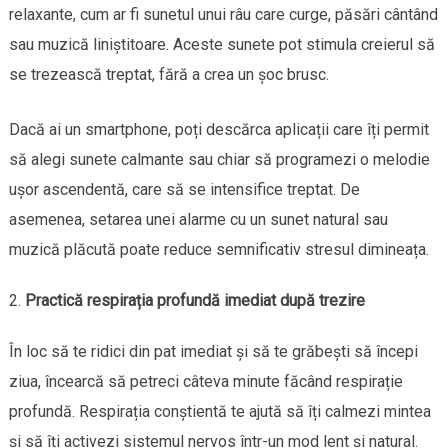
relaxante, cum ar fi sunetul unui râu care curge, păsări cântând
sau muzică liniștitoare. Aceste sunete pot stimula creierul să
se trezească treptat, fără a crea un șoc brusc.
Dacă ai un smartphone, poți descărca aplicații care îți permit
să alegi sunete calmante sau chiar să programezi o melodie
ușor ascendentă, care să se intensifice treptat. De
asemenea, setarea unei alarme cu un sunet natural sau
muzică plăcută poate reduce semnificativ stresul dimineața.
Practică respirația profundă imediat după trezire
În loc să te ridici din pat imediat și să te grăbești să începi
ziua, încearcă să petreci câteva minute făcând respirație
profundă. Respirația conștientă te ajută să îți calmezi mintea
și să îți activezi sistemul nervos într-un mod lent și natural.