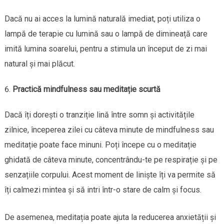
Dacă nu ai acces la lumină naturală imediat, poți utiliza o
lampă de terapie cu lumină sau o lampă de dimineață care
imită lumina soarelui, pentru a stimula un început de zi mai
natural și mai plăcut.
Practică mindfulness sau meditație scurtă
Dacă îți dorești o tranziție lină între somn și activitățile
zilnice, începerea zilei cu câteva minute de mindfulness sau
meditație poate face minuni. Poți începe cu o meditație
ghidată de câteva minute, concentrându-te pe respirație și pe
senzațiile corpului. Acest moment de liniște îți va permite să
îți calmezi mintea și să intri într-o stare de calm și focus.
De asemenea, meditația poate ajuta la reducerea anxietății și