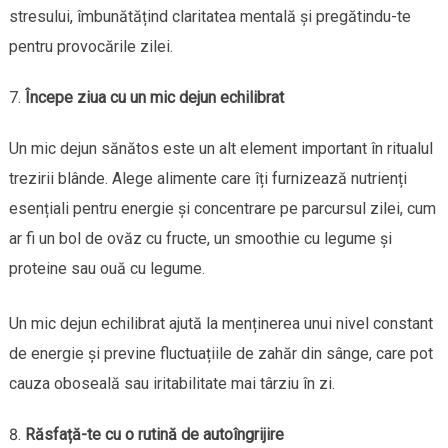
stresului, îmbunătățind claritatea mentală și pregătindu-te
pentru provocările zilei.
Începe ziua cu un mic dejun echilibrat
Un mic dejun sănătos este un alt element important în ritualul
trezirii blânde. Alege alimente care îți furnizează nutrienți
esențiali pentru energie și concentrare pe parcursul zilei, cum
ar fi un bol de ovăz cu fructe, un smoothie cu legume și
proteine sau ouă cu legume.
Un mic dejun echilibrat ajută la menținerea unui nivel constant
de energie și previne fluctuațiile de zahăr din sânge, care pot
cauza oboseală sau iritabilitate mai târziu în zi.
Răsfață-te cu o rutină de autoîngrijire