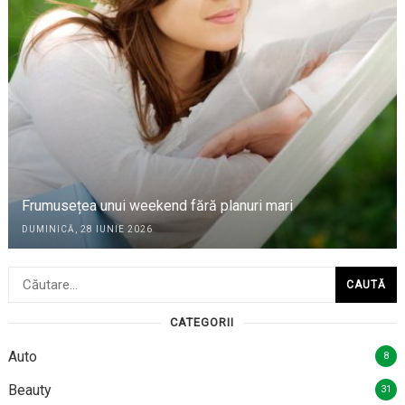
Frumusețea unui weekend fără planuri mari
DUMINICĂ, 28 IUNIE 2026
Caută
după:
CATEGORII
Auto
8
Beauty
31