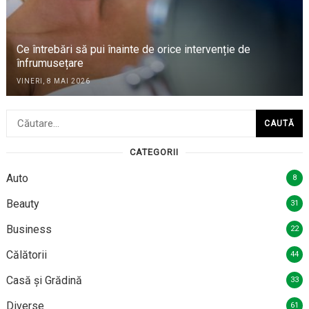
Ce întrebări să pui înainte de orice intervenție de
înfrumusețare
VINERI, 8 MAI 2026
Caută
după:
CATEGORII
Auto
8
Beauty
31
Business
22
Călătorii
44
Casă și Grădină
33
Diverse
61