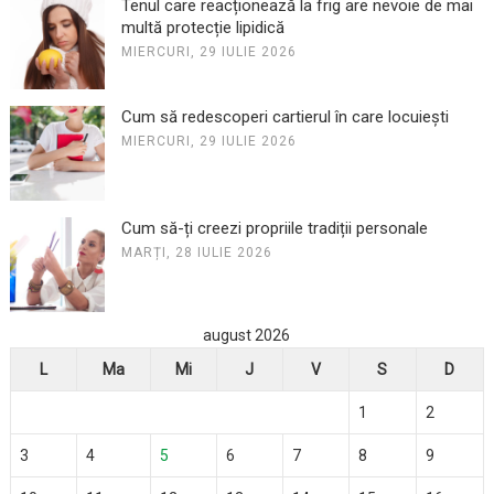
Tenul care reacționează la frig are nevoie de mai
multă protecție lipidică
MIERCURI, 29 IULIE 2026
Cum să redescoperi cartierul în care locuiești
MIERCURI, 29 IULIE 2026
Cum să-ți creezi propriile tradiții personale
MARȚI, 28 IULIE 2026
august 2026
L
Ma
Mi
J
V
S
D
1
2
3
4
5
6
7
8
9