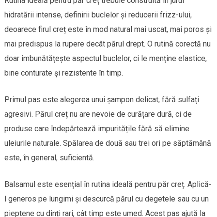
Rutina ideală pentru păr creț trebuie construită în jurul
hidratării intense, definirii buclelor și reducerii frizz-ului,
deoarece firul creț este în mod natural mai uscat, mai poros și
mai predispus la rupere decât părul drept. O rutină corectă nu
doar îmbunătățește aspectul buclelor, ci le menține elastice,
bine conturate și rezistente în timp.
Primul pas este alegerea unui șampon delicat, fără sulfați
agresivi. Părul creț nu are nevoie de curățare dură, ci de
produse care îndepărtează impuritățile fără să elimine
uleiurile naturale. Spălarea de două sau trei ori pe săptămână
este, în general, suficientă.
Balsamul este esențial în rutina ideală pentru păr creț. Aplică-
l generos pe lungimi și descurcă părul cu degetele sau cu un
pieptene cu dinți rari, cât timp este umed. Acest pas ajută la