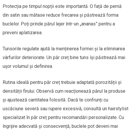
Protecția pe timpul nopții este importantă. O față de pernă
din satin sau mătase reduce frecarea și păstrează forma
buclelor. Poți prinde părul lejer într-un „ananas” pentru a
preveni aplatizarea.
Tunsorile regulate ajută la menținerea formei și la eliminarea
vârfurilor deteriorate. Un păr creț bine tuns își păstrează mai
ușor volumul și definirea.
Rutina ideală pentru păr creț trebuie adaptată porozității și
densității firului. Observă cum reacționează părul la produse
și ajustează cantitatea folosită. Dacă te confrunți cu
uscăciune severă sau rupere excesivă, consultă un hairstylist
specializat în păr creț pentru recomandări personalizate. Cu
îngrijire adecvată și consecvență, buclele pot deveni mai