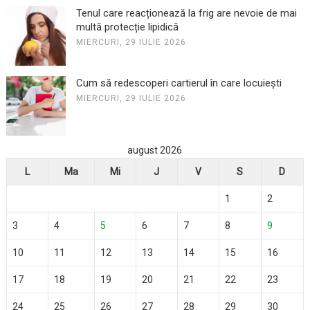
Tenul care reacționează la frig are nevoie de mai
multă protecție lipidică
MIERCURI, 29 IULIE 2026
Cum să redescoperi cartierul în care locuiești
MIERCURI, 29 IULIE 2026
august 2026
L
Ma
Mi
J
V
S
D
1
2
3
4
5
6
7
8
9
10
11
12
13
14
15
16
17
18
19
20
21
22
23
24
25
26
27
28
29
30