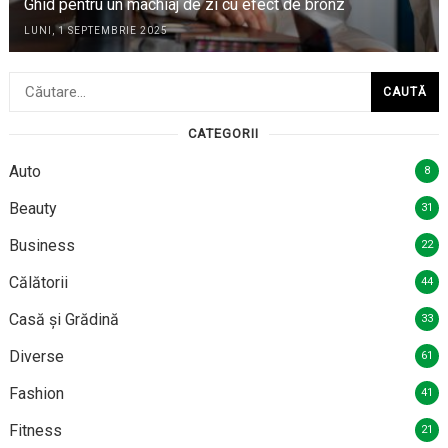
Ghid pentru un machiaj de zi cu efect de bronz
LUNI, 1 SEPTEMBRIE 2025
Caută
după:
CATEGORII
Auto
8
Beauty
31
Business
22
Călătorii
44
Casă și Grădină
33
Diverse
61
Fashion
41
Fitness
21