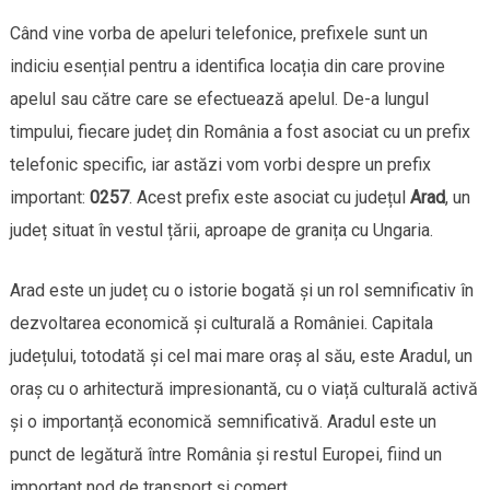
Când vine vorba de apeluri telefonice, prefixele sunt un
indiciu esențial pentru a identifica locația din care provine
apelul sau către care se efectuează apelul. De-a lungul
timpului, fiecare județ din România a fost asociat cu un prefix
telefonic specific, iar astăzi vom vorbi despre un prefix
important:
0257
. Acest prefix este asociat cu județul
Arad
, un
județ situat în vestul țării, aproape de granița cu Ungaria.
Arad este un județ cu o istorie bogată și un rol semnificativ în
dezvoltarea economică și culturală a României. Capitala
județului, totodată și cel mai mare oraș al său, este Aradul, un
oraș cu o arhitectură impresionantă, cu o viață culturală activă
și o importanță economică semnificativă. Aradul este un
punct de legătură între România și restul Europei, fiind un
important nod de transport și comerț.