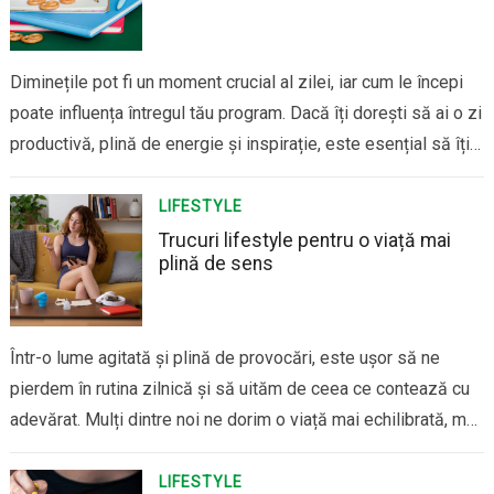
Diminețile pot fi un moment crucial al zilei, iar cum le începi
poate influența întregul tău program. Dacă îți dorești să ai o zi
productivă, plină de energie și inspirație, este esențial să îți
construiești un început de zi care să îți aducă atât calm, cât și
motivație. Iată câteva…
LIFESTYLE
Trucuri lifestyle pentru o viață mai
plină de sens
Într-o lume agitată și plină de provocări, este ușor să ne
pierdem în rutina zilnică și să uităm de ceea ce contează cu
adevărat. Mulți dintre noi ne dorim o viață mai echilibrată, mai
plină de sens, dar nu știm întotdeauna de unde să începem. Ei
bine, nu trebuie să…
LIFESTYLE