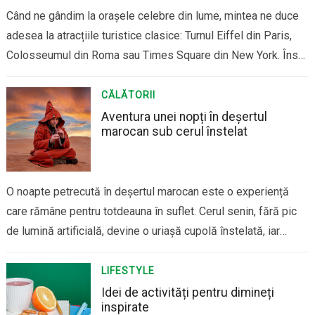
Când ne gândim la orașele celebre din lume, mintea ne duce
adesea la atracțiile turistice clasice: Turnul Eiffel din Paris,
Colosseumul din Roma sau Times Square din New York. Însă
adevărata magie a unui oraș poate fi descoperită prin rute
alternative, care ne poartă departe de aglomerație și de
CĂLĂTORII
traseele…
Aventura unei nopți în deșertul
marocan sub cerul înstelat
O noapte petrecută în deșertul marocan este o experiență
care rămâne pentru totdeauna în suflet. Cerul senin, fără pic
de lumină artificială, devine o uriașă cupolă înstelată, iar
liniștea și vastitatea locului te fac să te simți parte dintr-un
univers magic, plin de mister și frumusețe. Deșertul Sahara,
LIFESTYLE
cu dunele…
Idei de activități pentru dimineți
inspirate