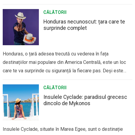
special pentru cei care petrec ore întregi tastând sau care
lucrează în medii prăfuite sau aglomerate, ideea unei tastaturi
CĂLĂTORII
care se…
Honduras necunoscut: țara care te
surprinde complet
Honduras, o țară adesea trecută cu vederea în fața
destinațiilor mai populare din America Centrală, este un loc
care te va surprinde cu siguranță la fiecare pas. Deși este
cunoscută pentru plajele sale de vis și pentru siturile
arheologice mayașe, Honduras ascunde o mulțime de comori
CĂLĂTORII
neexplorate care merită descoperite….
Insulele Cyclade: paradisul grecesc
dincolo de Mykonos
Insulele Cyclade, situate în Marea Egee, sunt o destinație