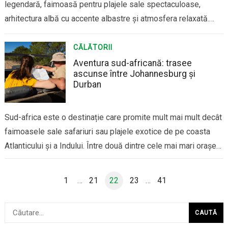
legendară, faimoasă pentru plajele sale spectaculoase,
arhitectura albă cu accente albastre și atmosfera relaxată.
Deși Mykonos este una dintre cele mai populare și
aglomerate insule din această regiune, Cycladele ascund
CĂLĂTORII
multe colțuri ascunse care merită descoperite, locuri unde
Aventura sud-africană: trasee
ascunse între Johannesburg și
tradițiile sunt păstrate…
Durban
Sud-africa este o destinație care promite mult mai mult decât
faimoasele sale safariuri sau plajele exotice de pe coasta
Atlanticului și a Indului. Între două dintre cele mai mari orașe
ale țării, Johannesburg și Durban, se află o lume ascunsă de
peisaje spectaculoase și rute de aventură care sunt adesea…
Paginație
1
…
21
22
23
…
41
articole
Caută
după: