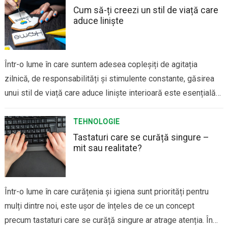
Cum să-ți creezi un stil de viață care
aduce liniște
Într-o lume în care suntem adesea copleșiți de agitația
zilnică, de responsabilități și stimulente constante, găsirea
unui stil de viață care aduce liniște interioară este esențială
pentru bunăstarea noastră. Liniștea nu înseamnă doar
absența zgomotului sau a stresului, ci și un echilibru interior
TEHNOLOGIE
care îți permite să te simți în…
Tastaturi care se curăță singure –
mit sau realitate?
Într-o lume în care curățenia și igiena sunt priorități pentru
mulți dintre noi, este ușor de înțeles de ce un concept
precum tastaturi care se curăță singure ar atrage atenția. În