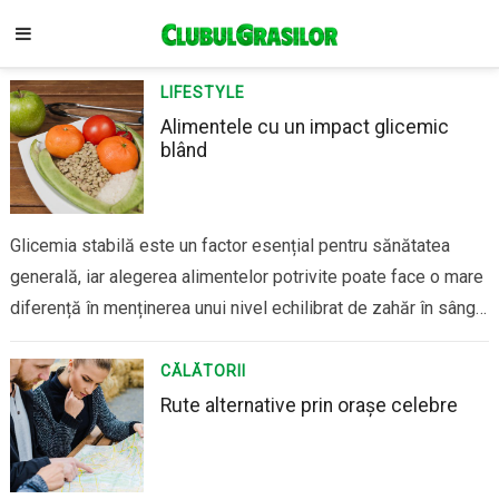
LIFESTYLE
Alimentele cu un impact glicemic
blând
Glicemia stabilă este un factor esențial pentru sănătatea
generală, iar alegerea alimentelor potrivite poate face o mare
diferență în menținerea unui nivel echilibrat de zahăr în sânge.
Alimentele cu un impact glicemic blând sunt acelea care sunt
digerate și absorbite mai lent de organism, prevenind astfel
CĂLĂTORII
creșterile rapide și fluctuațiile…
Rute alternative prin orașe celebre