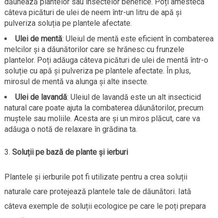
dăunează plantelor sau insectelor benefice. Poți amesteca
câteva picături de ulei de neem într-un litru de apă și
pulveriza soluția pe plantele afectate.
Ulei de mentă
: Uleiul de mentă este eficient în combaterea
melcilor și a dăunătorilor care se hrănesc cu frunzele
plantelor. Poți adăuga câteva picături de ulei de mentă într-o
soluție cu apă și pulveriza pe plantele afectate. În plus,
mirosul de mentă va alunga și alte insecte.
Ulei de lavandă
: Uleiul de lavandă este un alt insecticid
natural care poate ajuta la combaterea dăunătorilor, precum
muștele sau moliile. Acesta are și un miros plăcut, care va
adăuga o notă de relaxare în grădina ta.
Soluții pe bază de plante și ierburi
Plantele și ierburile pot fi utilizate pentru a crea soluții
naturale care protejează plantele tale de dăunători. Iată
câteva exemple de soluții ecologice pe care le poți prepara