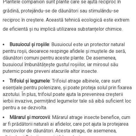
Plantele companion sunt plante care se ajută reciproc în
grădină, protejându-se de dăunători sau stimulându-se
reciproc în creștere. Această tehnică ecologică este extrem
de eficientă și nu implică utilizarea substanțelor chimice.
Busuiocul și roșiile
: Busuiocul este un protector natural
pentru roșii, deoarece respinge afidele și muștele de seră,
dăunători comuni pentru aceste plante. De asemenea,
busuiocul îmbunătățește gustul roșiilor, iar mirosul său
puternic poate preveni atacurile altor insecte.
Trifoiul și legumele
: Trifoiul atrage albinele, care sunt
esențiale pentru polenizare, și poate proteja solul prin fixarea
azotului. În plus, trifoiul poate ajuta la prevenirea creșterii
ierbii invazive, permițând legumelor tale să aibă suficient loc
pentru a se dezvolta.
Mărarul și morcovii
: Mărarul atrage insecte benefice, cum
ar fi prădătorii naturali ai afidelor, care pot ajuta la protejarea
morcovilor de dăunători. Acesta atrage, de asemenea,