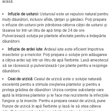
acasă:
Infuzie de usturoi
: Usturoiul este un repulsiv natural pentru
mulți dăunători, inclusiv afide, țânțari și gândaci. Poți prepara
o infuzie din usturoi prin zdrobirea câtorva căței de usturoi și
lăsarea lor într-un litru de apă timp de 24 de ore.
Pulverizează soluția pe plantele afectate pentru a îndepărta
dăunătorii.
Infuzie de ardei iute
: Ardeiul iute este eficient împotriva
insectelor și a melcilor. Poți prepara o soluție prin adăugarea
a câțiva ardei iuți într-un litru de apă fierbinte. Lasă amestecul
să se răcească și pulverizează-l pe plante pentru a respinge
dăunătorii.
Ceai de urzică
: Ceaiul de urzică este o soluție naturală
excelentă pentru a stimula creșterea plantelor și pentru a
proteja grădina de dăunători. Urzica conține substanțe care
ajută la întărirea plantelor și le face mai rezistente la infecțiile
fungice și la insecte. Pentru a prepara ceaiul de urzică, pune
frunze de urzică în apă fierbinte și lasă-le să stea câteva