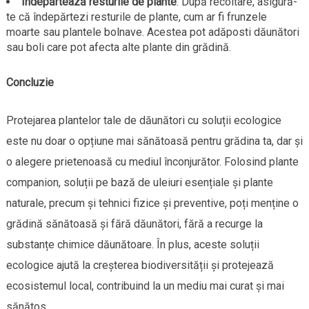
Îndepărtează resturile de plante
: După recoltare, asigură-
te că îndepărtezi resturile de plante, cum ar fi frunzele
moarte sau plantele bolnave. Acestea pot adăposti dăunători
sau boli care pot afecta alte plante din grădină.
Concluzie
Protejarea plantelor tale de dăunători cu soluții ecologice
este nu doar o opțiune mai sănătoasă pentru grădina ta, dar și
o alegere prietenoasă cu mediul înconjurător. Folosind plante
companion, soluții pe bază de uleiuri esențiale și plante
naturale, precum și tehnici fizice și preventive, poți menține o
grădină sănătoasă și fără dăunători, fără a recurge la
substanțe chimice dăunătoare. În plus, aceste soluții
ecologice ajută la creșterea biodiversității și protejează
ecosistemul local, contribuind la un mediu mai curat și mai
sănătos.