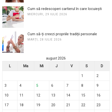
Cum să redescoperi cartierul în care locuiești
MIERCURI, 29 IULIE 2026
Cum să-ți creezi propriile tradiții personale
MARȚI, 28 IULIE 2026
august 2026
L
Ma
Mi
J
V
S
D
1
2
3
4
5
6
7
8
9
10
11
12
13
14
15
16
17
18
19
20
21
22
23