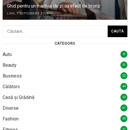
Ghid pentru un machiaj de zi cu efect de bronz
LUNI, 1 SEPTEMBRIE 2025
Caută
după:
CATEGORII
Auto
8
Beauty
31
Business
22
Călătorii
44
Casă și Grădină
33
Diverse
61
Fashion
40
Fitness
21