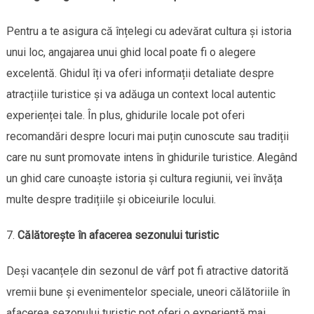
Pentru a te asigura că înțelegi cu adevărat cultura și istoria
unui loc, angajarea unui ghid local poate fi o alegere
excelentă. Ghidul îți va oferi informații detaliate despre
atracțiile turistice și va adăuga un context local autentic
experienței tale. În plus, ghidurile locale pot oferi
recomandări despre locuri mai puțin cunoscute sau tradiții
care nu sunt promovate intens în ghidurile turistice. Alegând
un ghid care cunoaște istoria și cultura regiunii, vei învăța
multe despre tradițiile și obiceiurile locului.
Călătorește în afacerea sezonului turistic
Deși vacanțele din sezonul de vârf pot fi atractive datorită
vremii bune și evenimentelor speciale, uneori călătoriile în
afacerea sezonului turistic pot oferi o experiență mai