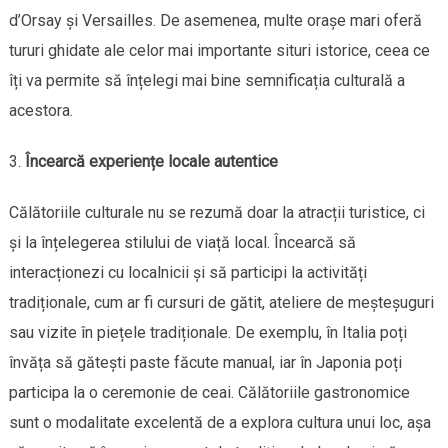
d’Orsay și Versailles. De asemenea, multe orașe mari oferă
tururi ghidate ale celor mai importante situri istorice, ceea ce
îți va permite să înțelegi mai bine semnificația culturală a
acestora.
Încearcă experiențe locale autentice
Călătoriile culturale nu se rezumă doar la atracții turistice, ci
și la înțelegerea stilului de viață local. Încearcă să
interacționezi cu localnicii și să participi la activități
tradiționale, cum ar fi cursuri de gătit, ateliere de meșteșuguri
sau vizite în piețele tradiționale. De exemplu, în Italia poți
învăța să gătești paste făcute manual, iar în Japonia poți
participa la o ceremonie de ceai. Călătoriile gastronomice
sunt o modalitate excelentă de a explora cultura unui loc, așa