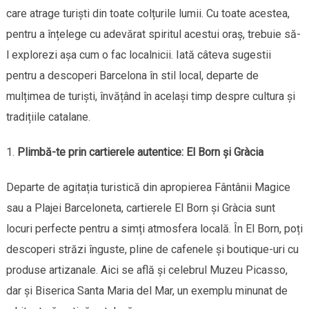
care atrage turiști din toate colțurile lumii. Cu toate acestea,
pentru a înțelege cu adevărat spiritul acestui oraș, trebuie să-
l explorezi așa cum o fac localnicii. Iată câteva sugestii
pentru a descoperi Barcelona în stil local, departe de
mulțimea de turiști, învățând în același timp despre cultura și
tradițiile catalane.
Plimbă-te prin cartierele autentice: El Born și Gràcia
Departe de agitația turistică din apropierea Fântânii Magice
sau a Plajei Barceloneta, cartierele El Born și Gràcia sunt
locuri perfecte pentru a simți atmosfera locală. În El Born, poți
descoperi străzi înguste, pline de cafenele și boutique-uri cu
produse artizanale. Aici se află și celebrul Muzeu Picasso,
dar și Biserica Santa Maria del Mar, un exemplu minunat de