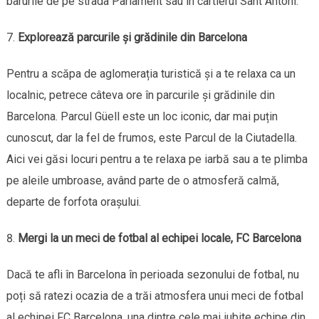
barurile de pe strada Parlament sau în cartierul Sant Antoni.
Explorează parcurile și grădinile din Barcelona
Pentru a scăpa de aglomerația turistică și a te relaxa ca un
localnic, petrece câteva ore în parcurile și grădinile din
Barcelona. Parcul Güell este un loc iconic, dar mai puțin
cunoscut, dar la fel de frumos, este Parcul de la Ciutadella.
Aici vei găsi locuri pentru a te relaxa pe iarbă sau a te plimba
pe aleile umbroase, având parte de o atmosferă calmă,
departe de forfota orașului.
Mergi la un meci de fotbal al echipei locale, FC Barcelona
Dacă te afli în Barcelona în perioada sezonului de fotbal, nu
poți să ratezi ocazia de a trăi atmosfera unui meci de fotbal
al echipei FC Barcelona, una dintre cele mai iubite echipe din