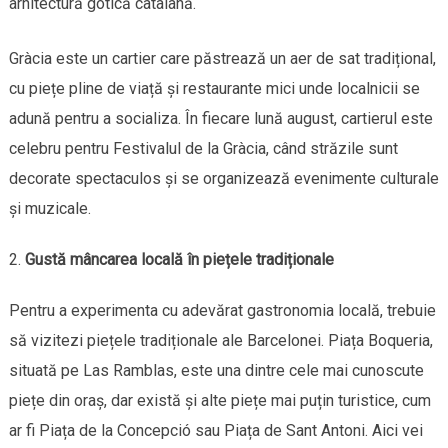
arhitectură gotică catalană.
Gràcia este un cartier care păstrează un aer de sat tradițional,
cu piețe pline de viață și restaurante mici unde localnicii se
adună pentru a socializa. În fiecare lună august, cartierul este
celebru pentru Festivalul de la Gràcia, când străzile sunt
decorate spectaculos și se organizează evenimente culturale
și muzicale.
Gustă mâncarea locală în piețele tradiționale
Pentru a experimenta cu adevărat gastronomia locală, trebuie
să vizitezi piețele tradiționale ale Barcelonei. Piața Boqueria,
situată pe Las Ramblas, este una dintre cele mai cunoscute
piețe din oraș, dar există și alte piețe mai puțin turistice, cum
ar fi Piața de la Concepció sau Piața de Sant Antoni. Aici vei