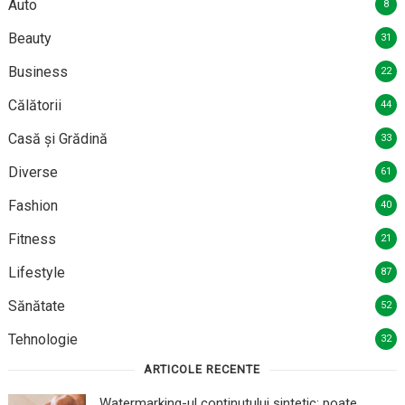
Auto
8
Beauty
31
Business
22
Călătorii
44
Casă și Grădină
33
Diverse
61
Fashion
40
Fitness
21
Lifestyle
87
Sănătate
52
Tehnologie
32
ARTICOLE RECENTE
Watermarking-ul conținutului sintetic: poate