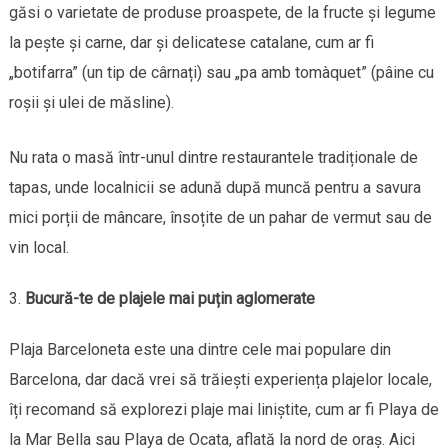
găsi o varietate de produse proaspete, de la fructe și legume
la pește și carne, dar și delicatese catalane, cum ar fi
„botifarra” (un tip de cârnați) sau „pa amb tomàquet” (pâine cu
roșii și ulei de măsline).
Nu rata o masă într-unul dintre restaurantele tradiționale de
tapas, unde localnicii se adună după muncă pentru a savura
mici porții de mâncare, însoțite de un pahar de vermut sau de
vin local.
Bucură-te de plajele mai puțin aglomerate
Plaja Barceloneta este una dintre cele mai populare din
Barcelona, dar dacă vrei să trăiești experiența plajelor locale,
îți recomand să explorezi plaje mai liniștite, cum ar fi Playa de
la Mar Bella sau Playa de Ocata, aflată la nord de oraș. Aici