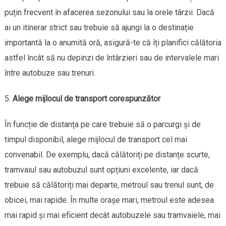
puțin frecvent în afacerea sezonului sau la orele târzii. Dacă
ai un itinerar strict sau trebuie să ajungi la o destinație
importantă la o anumită oră, asigură-te că îți planifici călătoria
astfel încât să nu depinzi de întârzieri sau de intervalele mari
între autobuze sau trenuri.
Alege mijlocul de transport corespunzător
În funcție de distanța pe care trebuie să o parcurgi și de
timpul disponibil, alege mijlocul de transport cel mai
convenabil. De exemplu, dacă călătoriți pe distanțe scurte,
tramvaiul sau autobuzul sunt opțiuni excelente, iar dacă
trebuie să călătoriți mai departe, metroul sau trenul sunt, de
obicei, mai rapide. În multe orașe mari, metroul este adesea
mai rapid și mai eficient decât autobuzele sau tramvaiele, mai