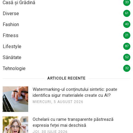
Casă și Grădină
33
Diverse
61
Fashion
40
Fitness
21
Lifestyle
87
Sănătate
52
Tehnologie
32
ARTICOLE RECENTE
Watermarking-ul conținutului sintetic: poate
identifica sigur materialele create cu AI?
MIERCURI, 5 AUGUST 2026
Ochelarii cu rame transparente păstrează
expresia feței mai deschisă
JOI, 30 IULIE 2026