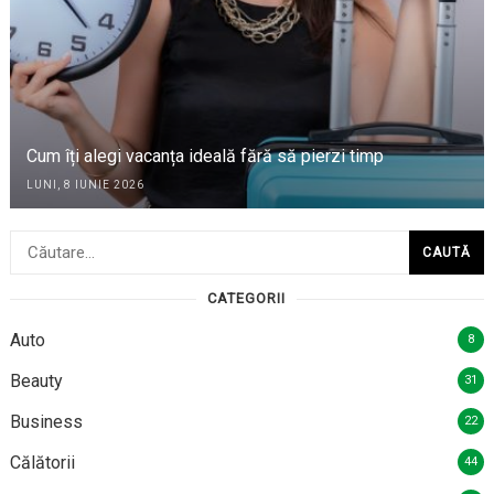
Cum îți alegi vacanța ideală fără să pierzi timp
LUNI, 8 IUNIE 2026
Caută
după:
CATEGORII
Auto
8
Beauty
31
Business
22
Călătorii
44