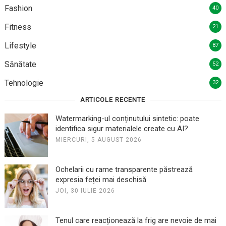
Fashion
40
Fitness
21
Lifestyle
87
Sănătate
52
Tehnologie
32
ARTICOLE RECENTE
Watermarking-ul conținutului sintetic: poate
identifica sigur materialele create cu AI?
MIERCURI, 5 AUGUST 2026
Ochelarii cu rame transparente păstrează
expresia feței mai deschisă
JOI, 30 IULIE 2026
Tenul care reacționează la frig are nevoie de mai