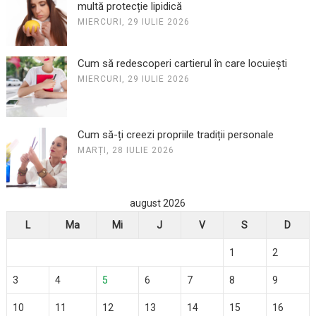
multă protecție lipidică
MIERCURI, 29 IULIE 2026
Cum să redescoperi cartierul în care locuiești
MIERCURI, 29 IULIE 2026
Cum să-ți creezi propriile tradiții personale
MARȚI, 28 IULIE 2026
august 2026
L
Ma
Mi
J
V
S
D
1
2
3
4
5
6
7
8
9
10
11
12
13
14
15
16