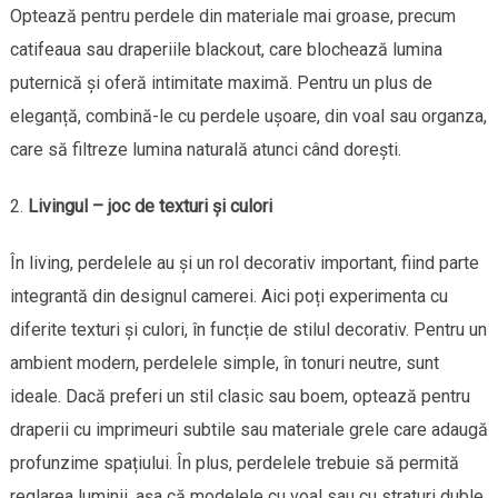
Optează pentru perdele din materiale mai groase, precum
catifeaua sau draperiile blackout, care blochează lumina
puternică și oferă intimitate maximă. Pentru un plus de
eleganță, combină-le cu perdele ușoare, din voal sau organza,
care să filtreze lumina naturală atunci când dorești.
Livingul – joc de texturi și culori
În living, perdelele au și un rol decorativ important, fiind parte
integrantă din designul camerei. Aici poți experimenta cu
diferite texturi și culori, în funcție de stilul decorativ. Pentru un
ambient modern, perdelele simple, în tonuri neutre, sunt
ideale. Dacă preferi un stil clasic sau boem, optează pentru
draperii cu imprimeuri subtile sau materiale grele care adaugă
profunzime spațiului. În plus, perdelele trebuie să permită
reglarea luminii, așa că modelele cu voal sau cu straturi duble