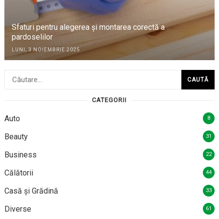
Sfaturi pentru alegerea și montarea corectă a
pardoselilor
LUNI, 3 NOIEMBRIE 2025
Caută
după:
CATEGORII
Auto
8
Beauty
31
Business
22
Călătorii
44
Casă și Grădină
33
Diverse
61