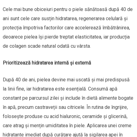
Cele mai bune obiceiuri pentru o piele sănătoasă după 40 de
ani sunt cele care susțin hidratarea, regenerarea celulară și
protecția împotriva factorilor care accelerează îmbătrânirea,
deoarece pielea își pierde treptat elasticitatea, iar producția
de colagen scade natural odată cu vârsta.
Prioritizează hidratarea internă și externă
După 40 de ani, pielea devine mai uscată și mai predispusă
la linii fine, iar hidratarea este esențială. Consumă apă
constant pe parcursul zilei și include în dietă alimente bogate
în apă, precum castraveții sau citricele. În rutina de îngrijire,
folosește produse cu acid hialuronic, ceramide și glicerină,
care atrag și mențin umiditatea în piele. Aplicarea unei creme
hidratante imediat după curățare ajută la sigilarea apei în