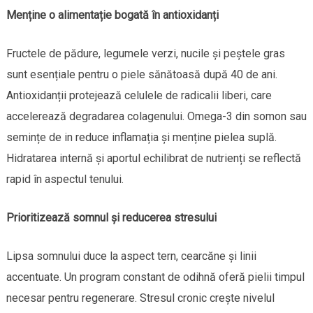
Menține o alimentație bogată în antioxidanți
Fructele de pădure, legumele verzi, nucile și peștele gras
sunt esențiale pentru o piele sănătoasă după 40 de ani.
Antioxidanții protejează celulele de radicalii liberi, care
accelerează degradarea colagenului. Omega-3 din somon sau
semințe de in reduce inflamația și menține pielea suplă.
Hidratarea internă și aportul echilibrat de nutrienți se reflectă
rapid în aspectul tenului.
Prioritizează somnul și reducerea stresului
Lipsa somnului duce la aspect tern, cearcăne și linii
accentuate. Un program constant de odihnă oferă pielii timpul
necesar pentru regenerare. Stresul cronic crește nivelul