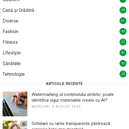
Casă și Grădină
33
Diverse
61
Fashion
40
Fitness
21
Lifestyle
87
Sănătate
52
Tehnologie
32
ARTICOLE RECENTE
Watermarking-ul conținutului sintetic: poate
identifica sigur materialele create cu AI?
MIERCURI, 5 AUGUST 2026
Ochelarii cu rame transparente păstrează