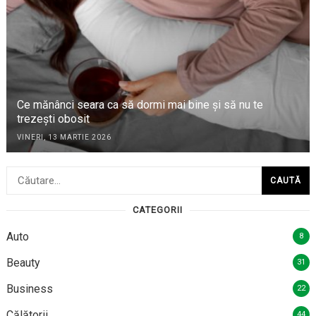
Ce mănânci seara ca să dormi mai bine și să nu te
trezești obosit
VINERI, 13 MARTIE 2026
Caută
după:
CATEGORII
Auto
8
Beauty
31
Business
22
Călătorii
44