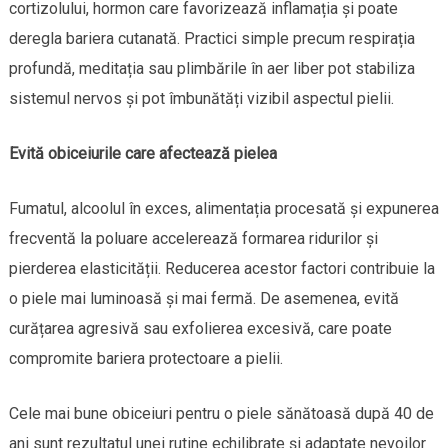
cortizolului, hormon care favorizează inflamația și poate
deregla bariera cutanată. Practici simple precum respirația
profundă, meditația sau plimbările în aer liber pot stabiliza
sistemul nervos și pot îmbunătăți vizibil aspectul pielii.
Evită obiceiurile care afectează pielea
Fumatul, alcoolul în exces, alimentația procesată și expunerea
frecventă la poluare accelerează formarea ridurilor și
pierderea elasticității. Reducerea acestor factori contribuie la
o piele mai luminoasă și mai fermă. De asemenea, evită
curățarea agresivă sau exfolierea excesivă, care poate
compromite bariera protectoare a pielii.
Cele mai bune obiceiuri pentru o piele sănătoasă după 40 de
ani sunt rezultatul unei rutine echilibrate și adaptate nevoilor