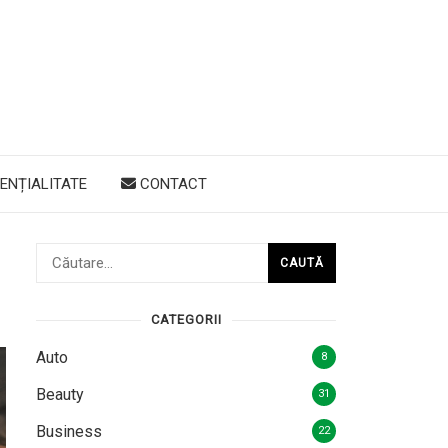
ENȚIALITATE
CONTACT
Caută
după:
CATEGORII
Auto
8
Beauty
31
Business
22