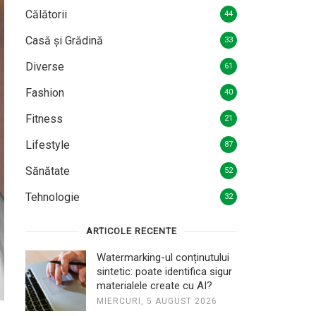
Călătorii
44
Casă și Grădină
33
Diverse
61
Fashion
40
Fitness
21
Lifestyle
87
Sănătate
52
Tehnologie
32
ARTICOLE RECENTE
Watermarking-ul conținutului
sintetic: poate identifica sigur
materialele create cu AI?
MIERCURI, 5 AUGUST 2026