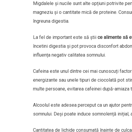
Migdalele și nucile sunt alte opțiuni potrivite p
magneziu și o cantitate mică de proteine. Consum
îngreuna digestia.
La fel de important este să știi
ce alimente să e
încetini digestia și pot provoca disconfort abdo
influența negativ calitatea somnului.
Cafeina este unul dintre cei mai cunoscuți factor
energizante sau unele tipuri de ciocolată pot st
multe persoane, evitarea cafeinei după-amiaza tâ
Alcoolul este adesea perceput ca un ajutor pentru
somnului. Deși poate induce somnolență inițial, a
Cantitatea de lichide consumată înainte de culca