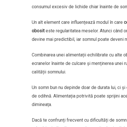
consumul excesiv de lichide chiar înainte de som
Un alt element care influențează modul în care
c
obosit
este regularitatea meselor. Atunci când or
devine mai predictibil, iar somnul poate deveni m
Combinarea unei alimentații echilibrate cu alte 
ecranelor înainte de culcare și menținerea unei 
calității somnului.
Un somn bun nu depinde doar de durata lui, ci și
de odihnă. Alimentația potrivită poate sprijini a
dimineața.
Dacă te confrunți frecvent cu dificultăți de somn