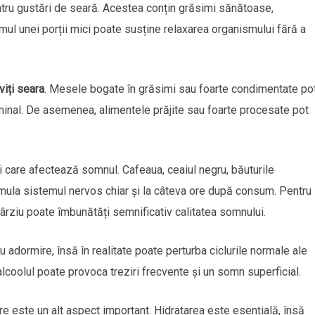
entru gustări de seară. Acestea conțin grăsimi sănătoase,
ul unei porții mici poate susține relaxarea organismului fără a
viți seara
. Mesele bogate în grăsimi sau foarte condimentate po
minal. De asemenea, alimentele prăjite sau foarte procesate pot
i care afectează somnul. Cafeaua, ceaiul negru, băuturile
imula sistemul nervos chiar și la câteva ore după consum. Pentru
rziu poate îmbunătăți semnificativ calitatea somnului.
 adormire, însă în realitate poate perturba ciclurile normale ale
lcoolul poate provoca treziri frecvente și un somn superficial.
re este un alt aspect important. Hidratarea este esențială, însă