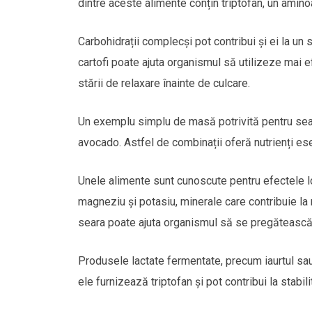
dintre aceste alimente conțin triptofan, un amino
Carbohidrații complecși pot contribui și ei la un
cartofi poate ajuta organismul să utilizeze mai e
stării de relaxare înainte de culcare.
Un exemplu simplu de masă potrivită pentru sear
avocado. Astfel de combinații oferă nutrienți esen
Unele alimente sunt cunoscute pentru efectele 
magneziu și potasiu, minerale care contribuie l
seara poate ajuta organismul să se pregătească
Produsele lactate fermentate, precum iaurtul sau 
ele furnizează triptofan și pot contribui la stabil