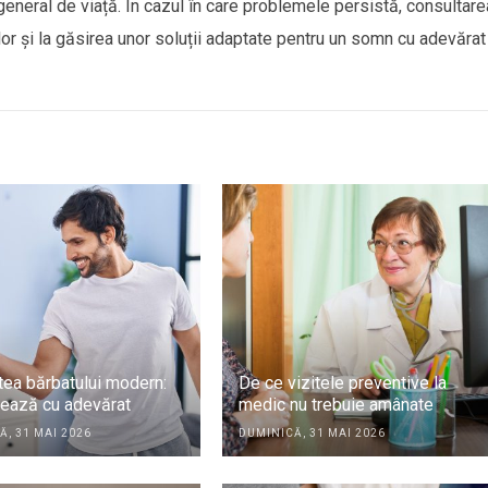
l general de viață. În cazul în care problemele persistă, consultare
elor și la găsirea unor soluții adaptate pentru un somn cu adevărat
tea bărbatului modern:
De ce vizitele preventive la
tează cu adevărat
medic nu trebuie amânate
Ă, 31 MAI 2026
DUMINICĂ, 31 MAI 2026