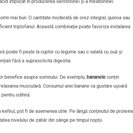
acid implicat în producerea serotoninei și a melatoninei.
 somn mai bun. O cantitate moderată de orez integral, quinoa sau
ficient triptofanul. Această combinație poate favoriza instalarea
ă poate fi pește la cuptor cu legume sau o salată cu ouă și
țiali fără a suprasolicita digestia.
lor benefice asupra somnului. De exemplu,
bananele
conțin
a relaxarea musculară. Consumul unei banane ca gustare ușoară
 pentru odihnă.
kefirul, pot fi de asemenea utile. Pe lângă conținutul de proteine
itatea nivelului de zahăr din sânge pe timpul nopții.