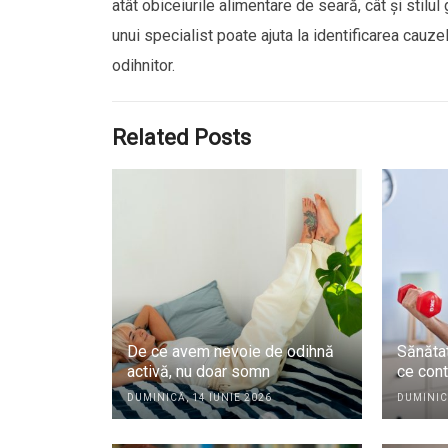
atât obiceiurile alimentare de seară, cât și stilu
unui specialist poate ajuta la identificarea cauz
odihnitor.
Related Posts
De ce avem nevoie de odihnă
Sănăta
activă, nu doar somn
ce con
DUMINICĂ, 14 IUNIE 2026
DUMINIC