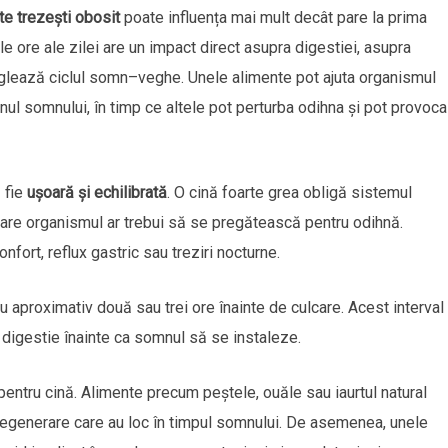
te trezești obosit
poate influența mai mult decât pare la prima
le ore ale zilei are un impact direct asupra digestiei, asupra
reglează ciclul somn–veghe. Unele alimente pot ajuta organismul
l somnului, în timp ce altele pot perturba odihna și pot provoca
 fie
ușoară și echilibrată
. O cină foarte grea obligă sistemul
care organismul ar trebui să se pregătească pentru odihnă.
fort, reflux gastric sau treziri nocturne.
aproximativ două sau trei ore înainte de culcare. Acest interval
digestie înainte ca somnul să se instaleze.
pentru cină. Alimente precum peștele, ouăle sau iaurtul natural
egenerare care au loc în timpul somnului. De asemenea, unele